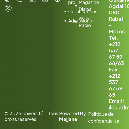
pro
Magazine
Agdal,1
Dialna
Certifications
080
Wave
Rabat
Admissions
–
Radio
Moroc.
Tél :
+212
537
67 59
68/63
Fax :
+212
537
67 59
65
Email :
ilcs.ad
© 2025 Université – Tous
Powered By
Politique de
droits réservés
Majjane
confidentialité