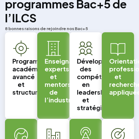
programmes Bac+5 de
l’ILCS
8 bonnes raisons de rejoindre nos Bac+5
Programme
Enseignants
Développement
Orientati
académique
experts
des
professio
avancé
et
compétences
et
et
mentors
en
recherch
structuré
de
leadership
appliqué
l’industrie
et
stratégie