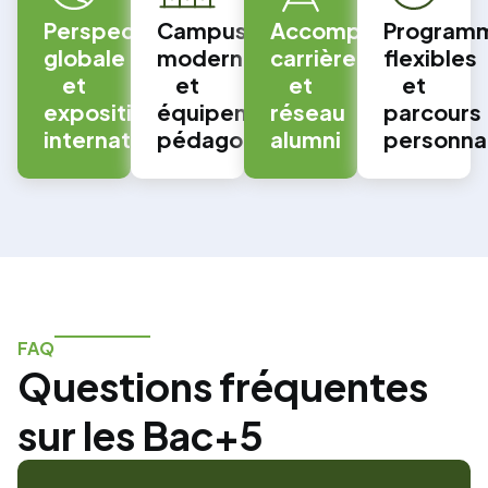
Perspective
Campus
Accompagnement
Program
globale
moderne
carrière
flexibles
et
et
et
et
exposition
équipements
réseau
parcours
internationale
pédagogiques
alumni
personna
FAQ
Questions fréquentes
sur les Bac+5