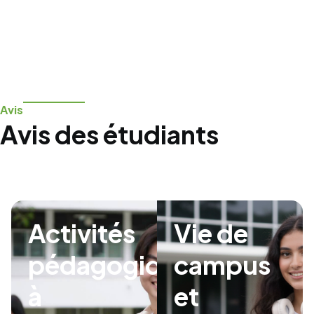
Avis
Avis des étudiants
Activités
Vie de
pédagogiques
campus
à
et