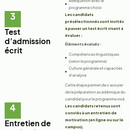
Adéquation avec le
programme choisi
3
Les candidats
présélectionnés sont invités
à passer un test écrit visant à
Test
évaluer :
d’admission
Éléments évalués :
écrit
Compétences linguistiques
(selon le programme)
Culture générale et capacités
d’analyse
Cette étape permet de s’assurer
de la préparation académique du
candidat pour le programme visé.
4
Les candidats retenus sont
conviés à un entretien de
motivation (en ligne ou sur le
Entretien de
campus).