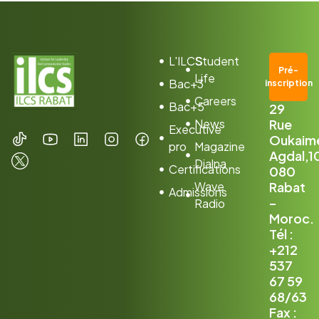
L'ILCS
Student
Pré-
Life
Bac+3
inscription
Careers
Bac+5
29
News
Rue
Executive
Oukaim
pro
Magazine
Agdal,1
Dialna
Certifications
080
Wave
Rabat
Admissions
–
Radio
Moroc.
Tél :
+212
537
67 59
68/63
Fax :