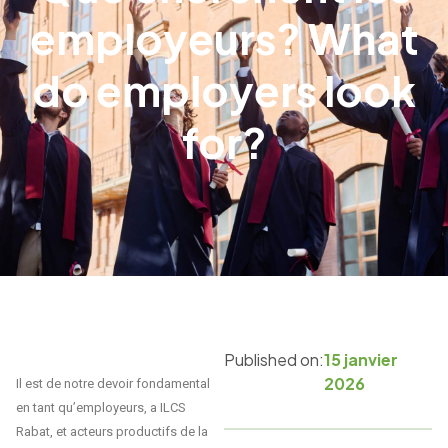
employeurs? What
do employers look
for?
Published on:
15 janvier
2026
Il est de notre devoir fondamental
en tant qu’employeurs, a ILCS
Rabat, et acteurs productifs de la