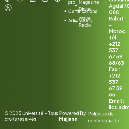
pro
Magazine
Agdal,1
Dialna
Certifications
080
Wave
Rabat
Admissions
–
Radio
Moroc.
Tél :
+212
537
67 59
68/63
Fax :
+212
537
67 59
65
Email :
ilcs.ad
© 2025 Université – Tous
Powered By
Politique de
droits réservés
Majjane
confidentialité