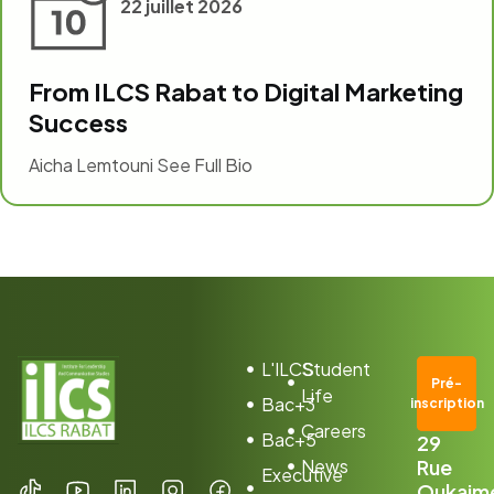
22 juillet 2026
From ILCS Rabat to Digital Marketing
Success
Aicha Lemtouni See Full Bio
L'ILCS
Student
Pré-
Life
Bac+3
inscription
Careers
Bac+5
29
News
Rue
Executive
Oukaim